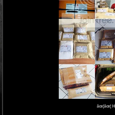
âœ¦âœ¦ 