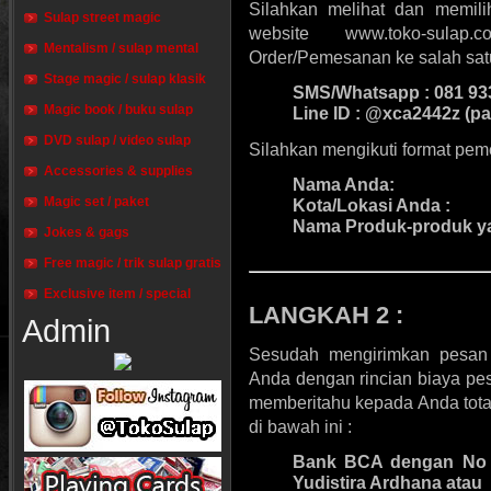
Silahkan melihat dan memili
Sulap street magic
website www.toko-sulap
Mentalism / sulap mental
Order/Pemesanan ke salah satu
Stage magic / sulap klasik
SMS/Whatsapp :
081 93
Magic book / buku sulap
Line ID
: @xca2442z (p
DVD sulap / video sulap
Silahkan mengikuti format peme
Accessories & supplies
Nama Anda:
Magic set / paket
Kota/Lokasi Anda :
Nama Produk-produk ya
Jokes & gags
Free magic / trik sulap gratis
Exclusive item / special
LANGKAH 2 :
Admin
Sesudah mengirimkan pesan
Anda dengan rincian biaya pes
memberitahu kepada Anda total
di bawah ini :
Bank BCA
dengan No 
Yudistira Ardhana
atau