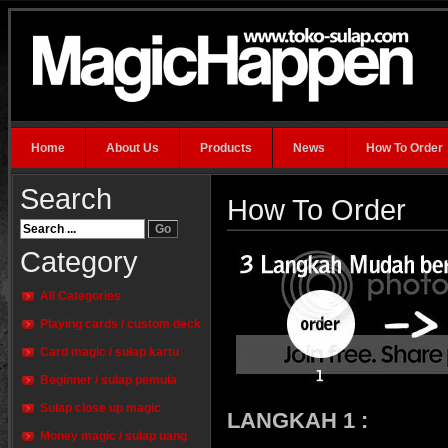
Home
About Us
Products
News
How To Order
Search
How To Order
Category
All Categories
Playing cards / custom deck
Card magic / sulap kartu
Beginner / sulap pemula
Sulap close up magic
LANGKAH 1 :
Money magic / sulap uang