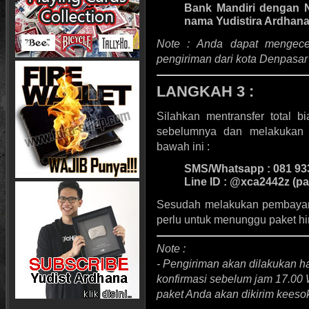
Bank Mandiri
dengan N
nama Yudistira Ardhan
Note :
Anda dapat mengece
pengiriman dari kota Denpasa
LANGKAH 3 :
Silahkan mentransfer total 
sebelumnya dan melakukan 
bawah ini :
SMS/Whatsapp :
081 93
Line ID
: @xca2442z (p
Sesudah melakukan pembayara
perlu untuk menunggu paket hi
Note :
- Pengiriman akan dilakukan ha
konfirmasi sebelum jam 17.00 W
paket Anda akan dikirim keesok