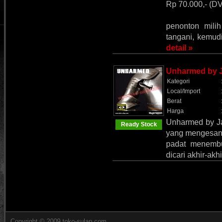
Rp 70.000,- (D
penonton mili
tangani, kemudi
detail »
Unharmed by 
Kategori
Local/Import
Berat
Harga
Unharmed by Ja
Ready Stock
yang mengesanka
padat menembu
dicari akhir-akh
Copyright © 2009 toko-sulap.com