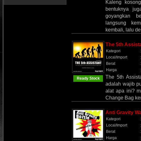
Kaleng kosong 
bentuknya ju
goyangkan beb
langsung kem
kembali, lalu 
The 5th Assist
Kategori
Local/Import
Berat
Harga
The 5th Assist
Ready Stock
adalah wajib p
alat apa ini? 
Change Bag k
Anti Gravity Wa
Kategori
Local/Import
Berat
Harga