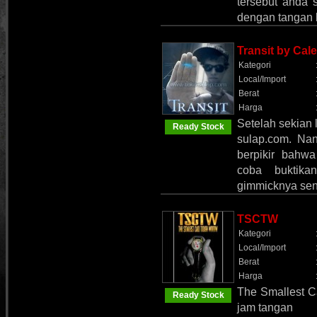
tersebut anda 
dengan tangan
Transit by Cale
Kategori
Local/Import
Berat
Harga
Setelah sekian 
Ready Stock
sulap.com. Nan
berpikir bahw
coba buktika
gimmicknya sen
TSCTW
Kategori
Local/Import
Berat
Harga
The Smallest C
Ready Stock
jam tangan