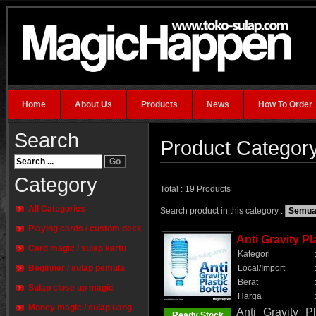
Home
About Us
Products
News
How To Order
Search
Product Category
Category
Total : 19 Products
All Categories
Search product in this category :
Playing cards / custom deck
Anti Gravity Pl
Card magic / sulap kartu
Kategori
Beginner / sulap pemula
Local/Import
Berat
Sulap close up magic
Harga
Money magic / sulap uang
Anti Gravity P
Ready Stock