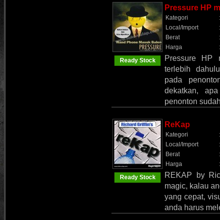
Pressure HP 
Kategori
Local/Import
Berat
Harga
Pressure HP 
Ready Stock
terlebih dahu
pada penonto
dekatkan, apa
penonton suda
ReKap
Kategori
Local/Import
Berat
Harga
REKAP by Richa
Ready Stock
magic, kalau an
yang cepat, vi
anda harus mel