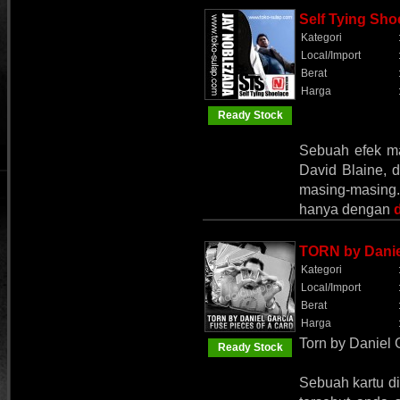
Self Tying Sho
Kategori
Local/Import
Berat
Harga
Ready Stock
Sebuah efek ma
David Blaine, 
masing-masing..
hanya dengan
d
TORN by Danie
Kategori
Local/Import
Berat
Harga
Torn by Daniel 
Ready Stock
Sebuah kartu di