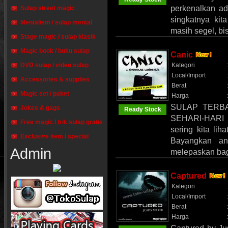
perkenalkan ada
Sulap street magic
singkatnya kit
Mentalism / sulap mental
masih segel, bi
Stage magic / sulap klasik
Magic book / buku sulap
Canic
DVD sulap / video sulap
Kategori
Local/Import
Accessories & supplies
Berat
Magic set / paket
Harga
SULAP TERB
Jokes & gags
Ready Stock
SEHARI-HARI K
Free magic / trik sulap gratis
sering kita liha
Exclusive item / special
Bayangkan an
Admin
melepaskan bag
Captured
Kategori
Local/Import
Berat
Harga