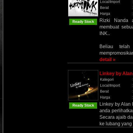
Local/Import
Berat
Harga
Rizki Nanda 
Ready Stock
membuat sebua
INK..
Beliau telah
mempromosikan k
detail »
Linkey by Alan
Kategori
Local/Import
Berat
Harga
Linkey by Alan
Ready Stock
anda perlihatka
Secara ajaib d
ke lubang yang