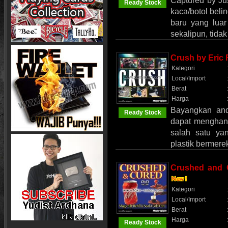
Captured by Jus
Ready Stock
kaca/botol beli
baru yang lua
sekalipun, tida
Crush by Eric
Kategori
Local/Import
Berat
Harga
Bayangkan an
Ready Stock
dapat menghanc
salah satu ya
plastik bermerek
Crushed and 
Kategori
Local/Import
Berat
Harga
Ready Stock