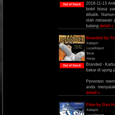
2018-11-13 Ant
Out of Stock
botol biasa y
dibalik. Namun
olah melawan g
batang
detail »
Branded by Ti
Kategori
Local/Import
Berat
Harga
Branded - Kart
Out of Stock
bakar di ujung 
Penonton memi
anda menyalak
detail »
Flow by Dan H
Kategori