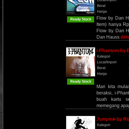
Local/Import
Berat
Harga
Flow by Dan H
Ready Stock
Item) hanya Rp
Flow by Dan Ha
Dan Hauss
deta
i-Phantom by 
Kategori
Local/Import
Berat
Harga
Ready Stock
Mari kita mula
beraksi, i-Phan
buah kartu s
memegang apap
Jumpink by Ri
Kategori