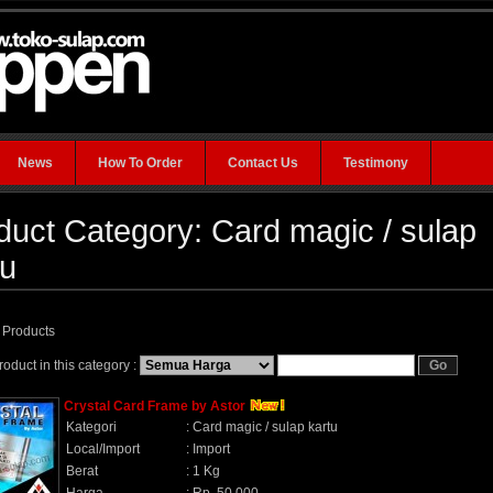
News
How To Order
Contact Us
Testimony
duct Category: Card magic / sulap
tu
3 Products
oduct in this category :
Crystal Card Frame by Astor
Kategori
:
Card magic / sulap kartu
Local/Import
:
Import
Berat
:
1 Kg