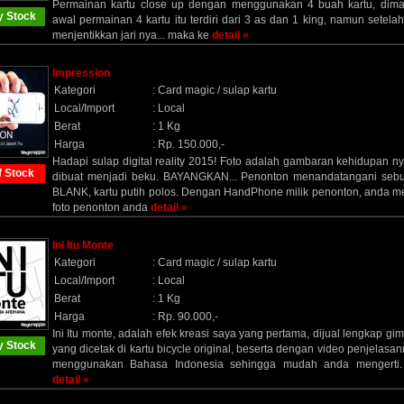
Permainan kartu close up dengan menggunakan 4 buah kartu, dim
 Stock
awal permainan 4 kartu itu terdiri dari 3 as dan 1 king, namun setela
menjentikkan jari nya... maka ke
detail »
Impression
Kategori
:
Card magic / sulap kartu
Local/Import
:
Local
Berat
:
1 Kg
Harga
:
Rp. 150.000,-
Hadapi sulap digital reality 2015! Foto adalah gambaran kehidupan n
f Stock
dibuat menjadi beku. BAYANGKAN... Penonton menandatangani sebu
BLANK, kartu putih polos. Dengan HandPhone milik penonton, anda m
foto penonton anda
detail »
Ini Itu Monte
Kategori
:
Card magic / sulap kartu
Local/Import
:
Local
Berat
:
1 Kg
Harga
:
Rp. 90.000,-
Ini Itu monte, adalah efek kreasi saya yang pertama, dijual lengkap gi
 Stock
yang dicetak di kartu bicycle original, beserta dengan video penjelasa
menggunakan Bahasa Indonesia sehingga mudah anda mengerti
detail »