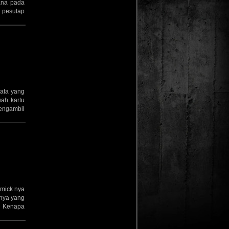
ana pada
h pesulap
yata yang
ah kartu
engambil
mmick nya
nnya yang
. Kenapa