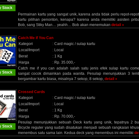
 Stock
Permainan kartu yang sangat unik, karena anda tidak perlu repot-repo
kartu pilihan penonton, kenapa? karena anda memiliki asisten priba
Bob, sang Stiky Man.... yeahh.... Bob akan menemukan
detail »
Catch Me if You Can
Kategori
:
Card magic / sulap kartu
Local/Import
:
Local
Berat
:
1 Kg
Harga
:
Rp. 35.000,-
Catch me if you can adalah salah satu jenis efek sulap kartu com
 Stock
sangat cocok dimainkan pada wanita. Pesulap menunjukkan 3 lemb
bergambar kartu biasa, misalnya 7 sekop, 8 sekop,
detail »
Crossed Cards
Kategori
:
Card magic / sulap kartu
Local/Import
:
Local
Berat
:
1 Kg
Harga
:
Rp. 70.000,-
Pesulap menunjukkan sebuah Deck kartu yang unik, tepatnya 2 b
 Stock
Bicycle reguler yang sudah disatukan menjadi sebuah rangkaian khus
menembus satu sama lain. Kedua deck yang menembus ini memiliki
de