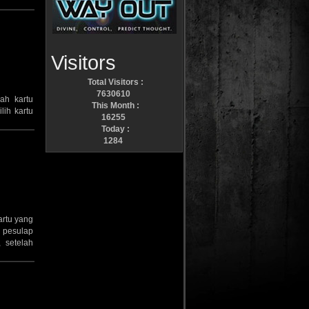
Visitors
Total Visitors :
7630610
uah kartu
This Month :
lih kartu
16255
Today :
1284
rtu yang
 pesulap
 setelah