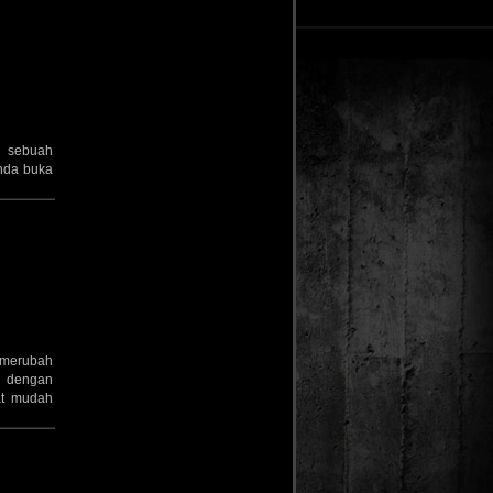
n sebuah
anda buka
k merubah
g dengan
at mudah