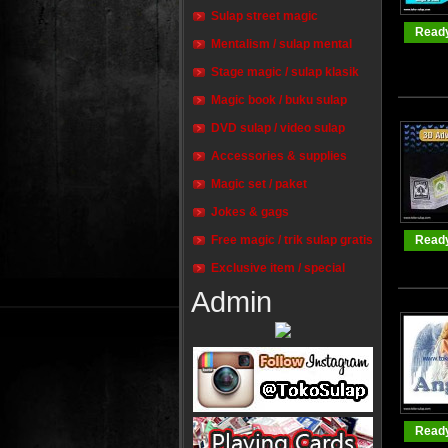
Sulap street magic
Ready
Mentalism / sulap mental
Stage magic / sulap klasik
Magic book / buku sulap
DVD sulap / video sulap
Accessories & supplies
Magic set / paket
Jokes & gags
Free magic / trik sulap gratis
Ready
Exclusive item / special
Admin
Ready