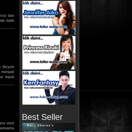
ncul dan
ak balik
 Bicycle
 menjadi
ur dapat
Best Seller
ana versi
berwarna