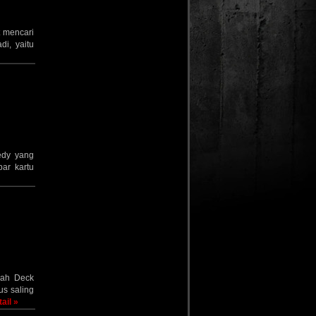
t mencari
di, yaitu
edy yang
ar kartu
uah Deck
us saling
tail »