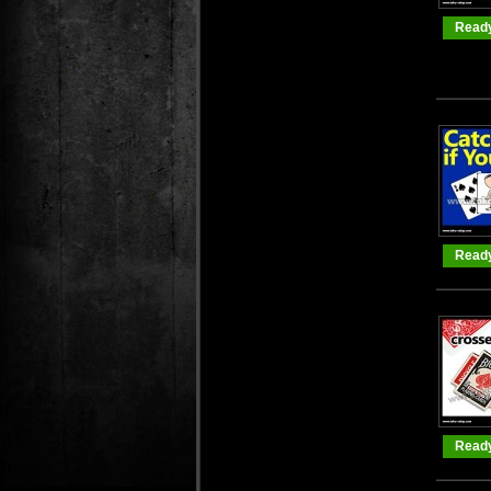
Ready
Ready
Ready