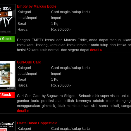
Empty by Marcus Eddie
Kategori
:
Card magic / sulap kartu
Local/Import
:
Import
Berat
:
1 Kg
Harga
:
Rp. 90.000,-
 Stock
Dengan EMPTY kreasi dari Marcus Eddie, anda dapat menunjukka
kotak kartu kosong, kemudian kotak tersebut anda tutup dan ketika 
berisi 52 kartu utuh normal, dan segera dapat
detail »
Guri-Guri Card
Kategori
:
Card magic / sulap kartu
Local/Import
:
Import
Berat
:
1 Kg
Harga
:
Rp. 90.000,-
f Stock
Guri-Guri Card by Sugawara Shigeru, Sebuah efek super visual untu
gambar kartu prediksi atau istilah kerennya adalah color changin
menggunakan gimmick, tidak membutuhkan skill sama sekali, sang
detail »
I Hate David Copperfield
Kategori
:
Card magic / sulap kartu