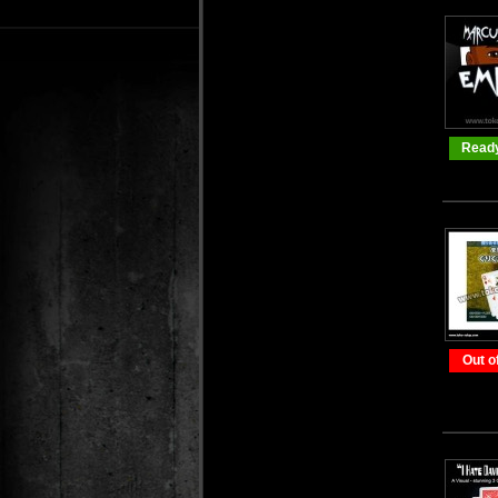
Ready
Out o