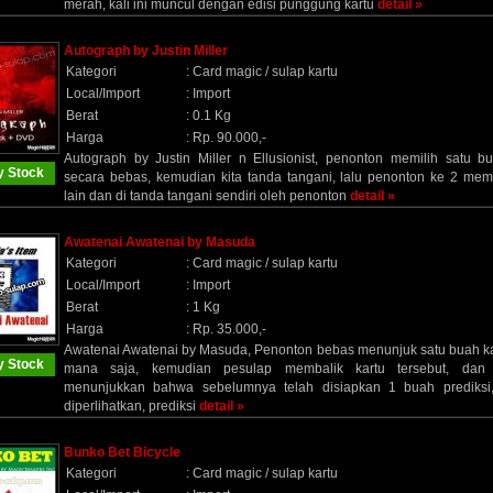
merah, kali ini muncul dengan edisi punggung kartu
detail »
Autograph by Justin Miller
Kategori
:
Card magic / sulap kartu
Local/Import
:
Import
Berat
:
0.1 Kg
Harga
:
Rp. 90.000,-
Autograph by Justin Miller n Ellusionist, penonton memilih satu b
 Stock
secara bebas, kemudian kita tanda tangani, lalu penonton ke 2 memi
lain dan di tanda tangani sendiri oleh penonton
detail »
Awatenai Awatenai by Masuda
Kategori
:
Card magic / sulap kartu
Local/Import
:
Import
Berat
:
1 Kg
Harga
:
Rp. 35.000,-
Awatenai Awatenai by Masuda, Penonton bebas menunjuk satu buah ka
 Stock
mana saja, kemudian pesulap membalik kartu tersebut, dan
menunjukkan bahwa sebelumnya telah disiapkan 1 buah prediksi,
diperlihatkan, prediksi
detail »
Bunko Bet Bicycle
Kategori
:
Card magic / sulap kartu