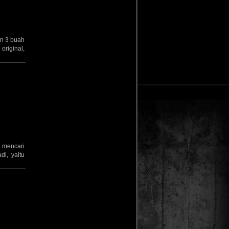
an 3 buah
 original,
t mencari
di, yaitu