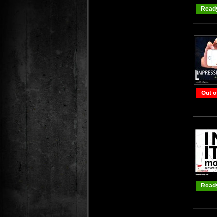
Ready
Out o
Ready