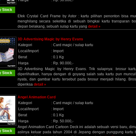
Harga
:
Rp. 50.000,-
 Stock
Efek Crystal Card Frame by Astor : kartu pilihan penonton bisa mu
menghilang secara seketika di sebuah bingkai kartu transparan bol
depan belakang, sebuah sulap kartu yang
detail »
3D Advertising Magic by Henry Evans
Kategori
:
Card magic / sulap kartu
Local/Import
:
Import
Berat
:
0.1 Kg
Harga
:
Rp. 90.000,-
3D Advertising Magic by Henry Evans. Trik sulapnya: brosur kartu
 Stock
diperlihatkan, hanya dengan di goyang salah satu kartu pun muncul
nyata, dan gambar kartu tersebut pada brosur menjadi hilang. Bros
diperiksa
detail »
Angel Animation Card
Kategori
:
Card magic / sulap kartu
Local/Import
:
Import
Berat
:
0.1 Kg
Harga
:
Rp. 50.000,-
Angel Animation Card Cartoon Deck ini adalah sebuah versi baru, dim
 Stock
aslinya keluar pada tahun 2004 di Jepang dengan punggung kartu 