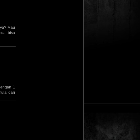
itya? Mau
mua bisa
 dengan 1
ulai dari