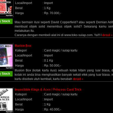
Local/Import
:
Import
Berat
:
1 Kg
Harga
:
Rp. 70.000,-
 Stock
Mau bermain ilusi seperti David Copperfield? atau seperti Demian Ad
membuat objek solid menembus objek solid? Sekarang kamu se
melakukan itu.
Caranya dengan membeli alat ini di www.toko-sulap.com. Ya!!! I
detail »
Illusion Box
Kategori
:
Card magic / sulap kartu
Local/Import
:
Import
Berat
:
0.1 Kg
Harga
:
Rp. 50.000,-
Illusion Box (kotak kartu ilusi) sebuah kotak hitam yang luar biasa,
 Stock
kotak ini anda bisa menghasilkan banyak sekali efek yang luar biasa. m
kartu disobek utuh kembali, kartu berubah
detail »
Imposibble Kings & Aces / Princess Card Trick
Kategori
:
Card magic / sulap kartu
Local/Import
:
Import
Berat
:
1 Kg
Harga
:
Rp. 40.000,-