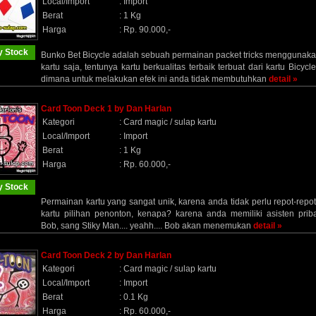
Local/Import
:
Import
Berat
:
1 Kg
Harga
:
Rp. 90.000,-
 Stock
Bunko Bet Bicycle adalah sebuah permainan packet tricks menggunak
kartu saja, tentunya kartu berkualitas terbaik terbuat dari kartu Bicycle
dimana untuk melakukan efek ini anda tidak membutuhkan
detail »
Card Toon Deck 1 by Dan Harlan
Kategori
:
Card magic / sulap kartu
Local/Import
:
Import
Berat
:
1 Kg
Harga
:
Rp. 60.000,-
 Stock
Permainan kartu yang sangat unik, karena anda tidak perlu repot-repo
kartu pilihan penonton, kenapa? karena anda memiliki asisten priba
Bob, sang Stiky Man.... yeahh.... Bob akan menemukan
detail »
Card Toon Deck 2 by Dan Harlan
Kategori
:
Card magic / sulap kartu
Local/Import
:
Import
Berat
:
0.1 Kg
Harga
:
Rp. 60.000,-