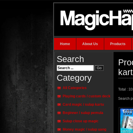
Home
About Us
Products
Search
Pro
kar
Category
All Categories
Total : 3
Playing cards / custom deck
Search pr
Card magic / sulap kartu
Beginner / sulap pemula
Sulap close up magic
Money magic / sulap uang