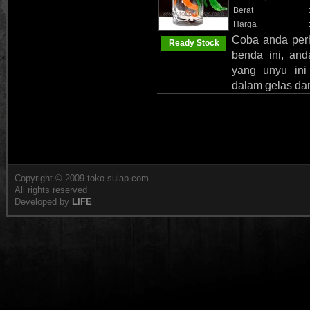
Berat
Harga
Coba anda perh
Ready Stock
benda ini, an
yang unyu ini
dalam gelas da
Copyright © 2009 toko-sulap.com
All rights reserved
Developed by
LIFE