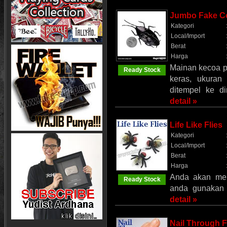
Jumbo Fake C
Kategori
Local/Import
Berat
Harga
Mainan kecoa pa
Ready Stock
keras, ukuran 
ditempel ke d
detail »
Life Like Flies
Kategori
Local/Import
Berat
Harga
Anda akan men
Ready Stock
anda gunakan u
detail »
Nail Through F