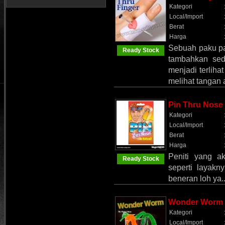
Kategori
Local/Import
Berat
Harga
Sebuah paku pa
Ready Stock
tambahkan sedi
menjadi terliha
melihat tangan
Pin Thru Nose
Kategori
Local/Import
Berat
Harga
Peniti yang a
Ready Stock
seperti layakn
beneran loh ya.
Wonder Worm
Kategori
Local/Import