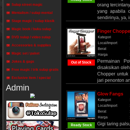
orang tercintany
Sulap street magic
yang apabila 
Mentalism / sulap mental
sendirinya, ya,
Stage magic / sulap klasik
Magic book / buku sulap
Finger Choppe
DVD sulap / video sulap
Kategori
Local/Import
Accessories & supplies
Berat
Magic set / paket
Harga
Permainan Po
Jokes & gags
Out of Stock
disaksikan oleh
Free magic / trik sulap gratis
Chopper untuk 
Exclusive item / special
jari penonton 
Admin
Glow Fangs
Kategori
Local/Import
Berat
Harga
Gigi taring pal
Ready Stock