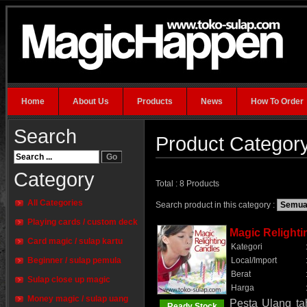
Home
About Us
Products
News
How To Order
Search
Product Categor
Category
Total : 8 Products
All Categories
Search product in this category :
Playing cards / custom deck
Magic Relight
Card magic / sulap kartu
Kategori
Beginner / sulap pemula
Local/Import
Berat
Sulap close up magic
Harga
Money magic / sulap uang
Pesta Ulang ta
Ready Stock