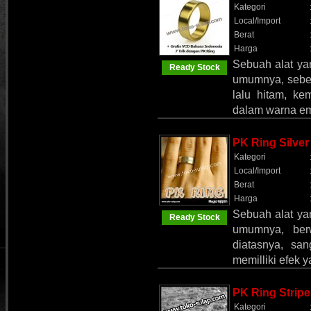
Kategori
Local/Import
Berat
Harga
Sebuah alat yan
Ready Stock
umumnya, sebel
lalu hitam, ke
dalam warna em
PK Ring Silver
Kategori
Local/Import
Berat
Harga
Sebuah alat yan
Ready Stock
umumnya, berw
diatasnya, san
memilliki efek 
PK Ring Strip
Kategori