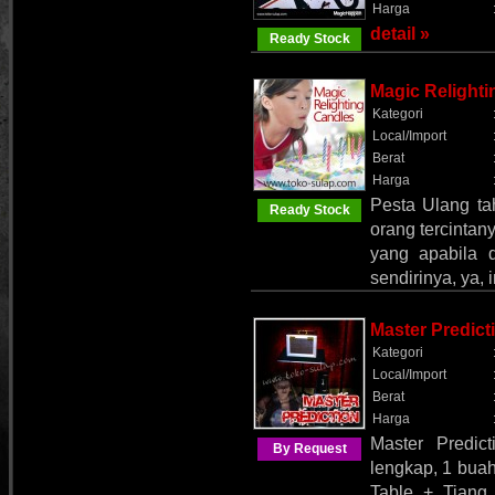
Harga
detail »
Ready Stock
Magic Relight
Kategori
Local/Import
Berat
Harga
Pesta Ulang ta
Ready Stock
orang tercintany
yang apabila 
sendirinya, ya,
Master Predic
Kategori
Local/Import
Berat
Harga
Master Predic
By Request
lengkap, 1 buah
Table + Tiang