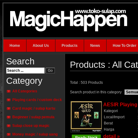
Home
About Us
Products
News
How To Order
Search
Products : All Ca
Category
Total : 503 Products
All Categories
Search product in this category :
Playing cards / custom deck
AESIR Playing
Card magic / sulap kartu
Kategori
Beginner / sulap pemula
Local/Import
Berat
Sulap close up magic
Harga
Money magic / sulap uang
detail »
Ready Stock