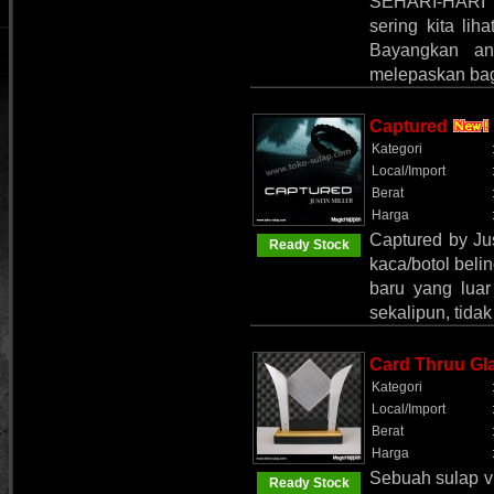
SEHARI-HARI K
sering kita liha
Bayangkan an
melepaskan bag
Captured
Kategori
Local/Import
Berat
Harga
Captured by Jus
Ready Stock
kaca/botol beli
baru yang lua
sekalipun, tida
Card Thruu Gl
Kategori
Local/Import
Berat
Harga
Sebuah sulap v
Ready Stock