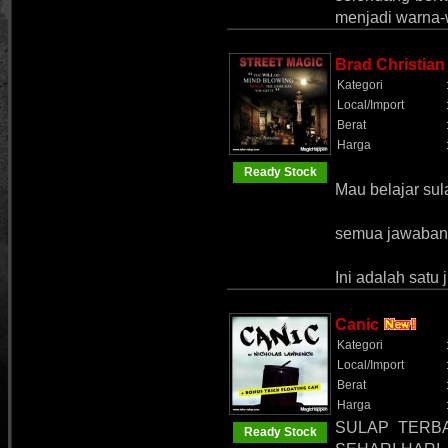
menjadi warna-
Brad Christian
Kategori
Local/Import
Berat
Harga
Ready Stock
Mau belajar sul
semua jawaban i
Ini adalah satu
Canic
Kategori
Local/Import
Berat
Harga
SULAP TERB
Ready Stock