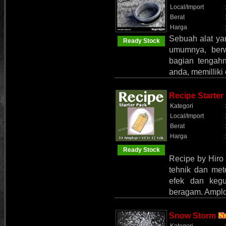
Local/Import
Berat
Harga
Sebuah alat yan
Ready Stock
umumnya, berw
bagian tengahn
anda, memilliki
Recipe Starte
Kategori
Local/Import
Berat
Harga
Ready Stock
Recipe by Hiro
tehnik dan me
efek dan kegu
beragam. Amplo
Snow Storm