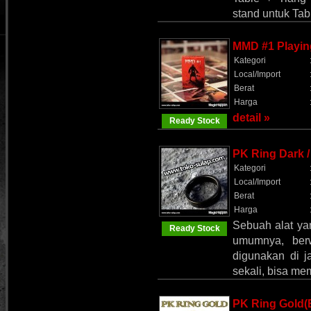
stand untuk Tab
MMD #1 Playi
Kategori
Local/Import
Berat
Harga
detail »
Ready Stock
PK Ring Dark /
Kategori
Local/Import
Berat
Harga
Sebuah alat yan
Ready Stock
umumnya, berw
digunakan di j
sekali, bisa me
PK Ring Gold