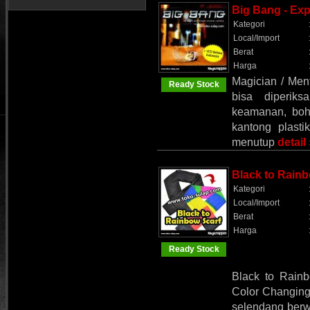
Big Bang - Exp
Kategori
Local/Import
Berat
Harga
Magician / Men
Ready Stock
bisa diperik
keamanan, boh
kantong plasti
menutup
detail
Black to Rain
Kategori
Local/Import
Berat
Harga
Ready Stock
Black to Rain
Color Changing
selendang berw