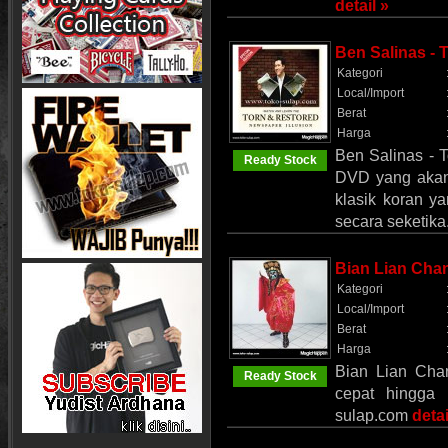
detail »
Ben Salinas -
Kategori
Local/Import
Berat
Harga
Ben Salinas - 
Ready Stock
DVD yang akan
klasik koran y
secara seketika
Bian Lian Cha
Kategori
Local/Import
Berat
Harga
Bian Lian Cha
Ready Stock
cepat hingga 
sulap.com
detai