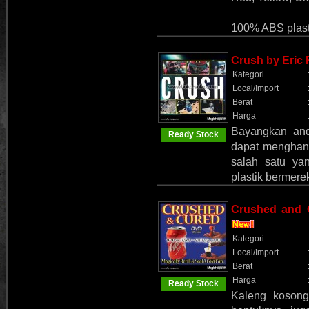
100% ABS plasti
Crush by Eric
Kategori
Local/Import
Berat
Harga
Bayangkan an
Ready Stock
dapat menghanc
salah satu ya
plastik bermerek
Crushed and 
Kategori
Local/Import
Berat
Harga
Ready Stock
Kaleng kosong 