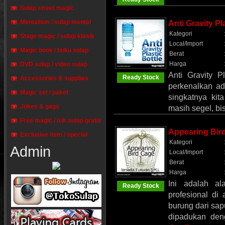
Sulap street magic
Mentalism / sulap mental
Anti Gravity Pl
Kategori
Stage magic / sulap klasik
Local/Import
Magic book / buku sulap
Berat
Harga
DVD sulap / video sulap
Anti Gravity P
Ready Stock
Accessories & supplies
perkenalkan ada
Magic set / paket
singkatnya kit
Jokes & gags
masih segel, bi
Free magic / trik sulap gratis
Appearing Bir
Exclusive item / special
Kategori
Admin
Local/Import
Berat
Harga
Ini adalah al
Ready Stock
profesional d
burung dari sap
dipadukan den