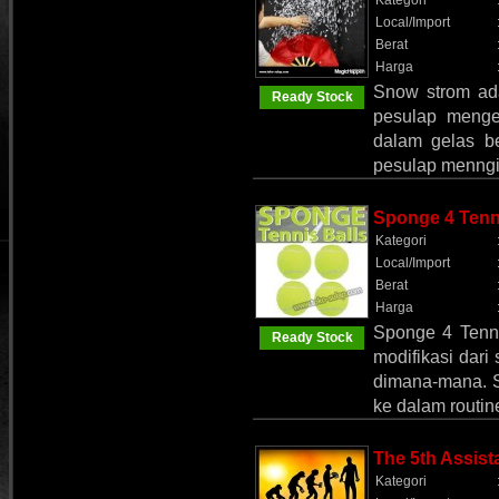
Kategori
Local/Import
Berat
Harga
Snow strom ad
Ready Stock
pesulap menge
dalam gelas be
pesulap menngi
Sponge 4 Tenn
Kategori
Local/Import
Berat
Harga
Sponge 4 Tenn
Ready Stock
modifikasi dari
dimana-mana. S
ke dalam routin
The 5th Assist
Kategori