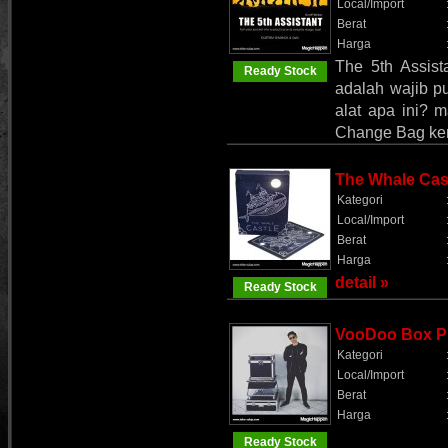
Local/Import
Berat
Harga
The 5th Assist
Ready Stock
adalah wajib p
alat apa ini? 
Change Bag k
The Whale Cas
Kategori
Local/Import
Berat
Harga
detail »
Ready Stock
VooDoo Box Pr
Kategori
Local/Import
Berat
Harga
Ready Stock