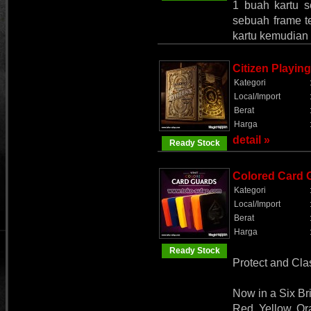
1 buah kartu s
sebuah frame t
kartu kemudian 
Citizen Playin
Kategori
Local/Import
Berat
Harga
detail »
Ready Stock
Colored Card G
Kategori
Local/Import
Berat
Harga
Ready Stock
Protect and Clas
Now in a Six Bri
Red, Yellow, Or