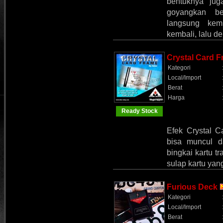
bentuknya ju
goyangkan beb
langsung kem
kembali, lalu 
Crystal Card 
Kategori
Local/Import
Berat
Harga
Ready Stock
Efek Crystal C
bisa muncul d
bingkai kartu t
sulap kartu ya
Furious Deck
Kategori
Local/Import
Berat